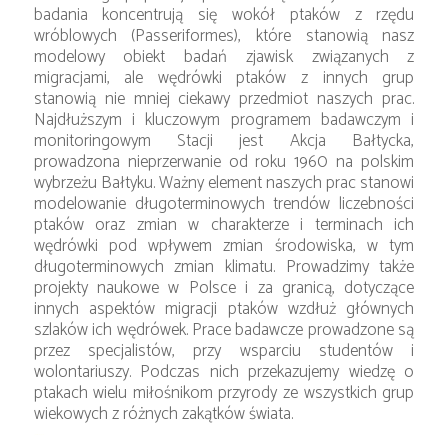
badania koncentrują się wokół ptaków z rzędu
wróblowych (Passeriformes), które stanowią nasz
modelowy obiekt badań zjawisk związanych z
migracjami, ale wędrówki ptaków z innych grup
stanowią nie mniej ciekawy przedmiot naszych prac.
Najdłuższym i kluczowym programem badawczym i
monitoringowym Stacji jest Akcja Bałtycka,
prowadzona nieprzerwanie od roku 1960 na polskim
wybrzeżu Bałtyku. Ważny element naszych prac stanowi
modelowanie długoterminowych trendów liczebności
ptaków oraz zmian w charakterze i terminach ich
wędrówki pod wpływem zmian środowiska, w tym
długoterminowych zmian klimatu. Prowadzimy także
projekty naukowe w Polsce i za granicą, dotyczące
innych aspektów migracji ptaków wzdłuż głównych
szlaków ich wędrówek. Prace badawcze prowadzone są
przez specjalistów, przy wsparciu studentów i
wolontariuszy. Podczas nich przekazujemy wiedzę o
ptakach wielu miłośnikom przyrody ze wszystkich grup
wiekowych z różnych zakątków świata.
صندلی اداری
ساخت اپلیکیشن